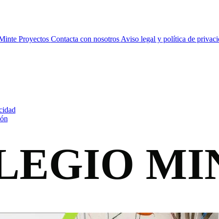
Minte
Proyectos
Contacta con nosotros
Aviso legal y política de privac
acidad
ión
LEGIO MI